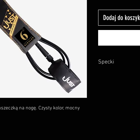
Dodaj do koszy
Specki
Kolor - silver
Długość - 6’
Średnica - 7mm
Szerokość opaski 
Szerokość ochrani
Podwójny krętlik ze
szeczką na nogę. Czysty kolor, mocny