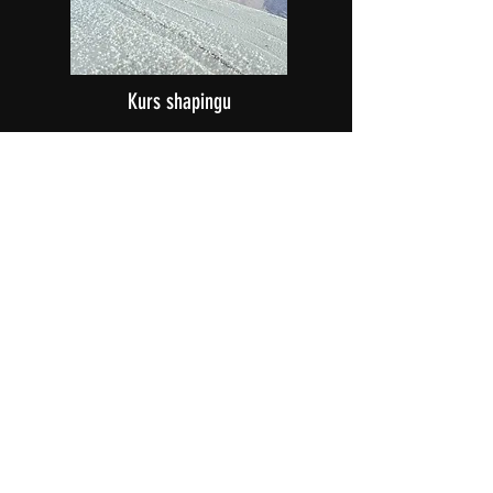
Kurs shapingu
Spersonalizowana deska to dla Ciebie za
mało. Twój wewnętrzny majster aż się
rwie do tego, żeby złapać za strug i
wyciąć własny kawałek styropianu.
Zapraszamy na kurs.
Cena: Koszt deski + 1000 zł
Kontakt
FAQ