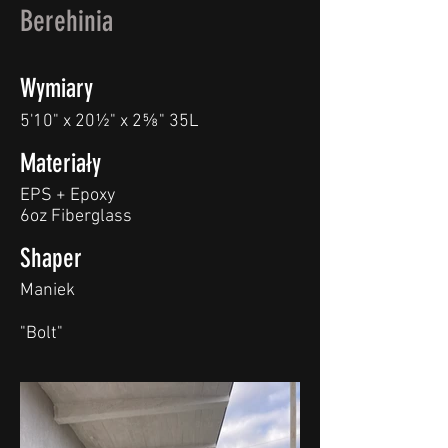
Berehinia
Wymiary
5'10" x 20½" x 2⅝" 35L
Materiały
EPS + Epoxy
6oz Fiberglass
Shaper
Maniek
"Bolt"