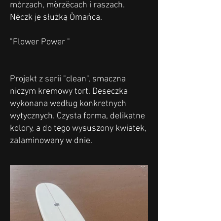
mòrzach, mòrzëcach i raszach.
Nëczk je służką Òmańca.
"Flower Power "
Projekt z serii "clean", smaczna
niczym kremowy tort. Deseczka
wykonana według konkretnych
wytycznych. Czysta forma, delikatne
kolory, a do tego wysuszony kwiatek,
zalaminowany w dnie.