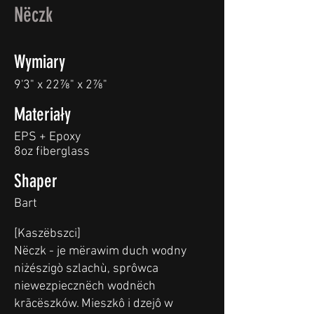
Nëczk
Wymiary
9'3" x 22⅞" x 2⅞"
Materiały
EPS + Epoxy
8oz fiberglass
Shaper
Bart
[Kaszëbszci]
Nëczk - je mërawim duch wodny
niżészigò szlachù, sprôwca
niewezpiecznëch wodnëch
krãcëszków. Mieszkô i dzejô w