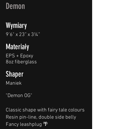
Demon
Wymiary
9’6" x 23” x 3¼”
Materiały
EPS + Epoxy
8oz fiberglass
Shaper
Maniek
"Demon OG"
Classic shape with fairy tale colours
Resin pin-line, double side belly
Fancy leashplug 🌴